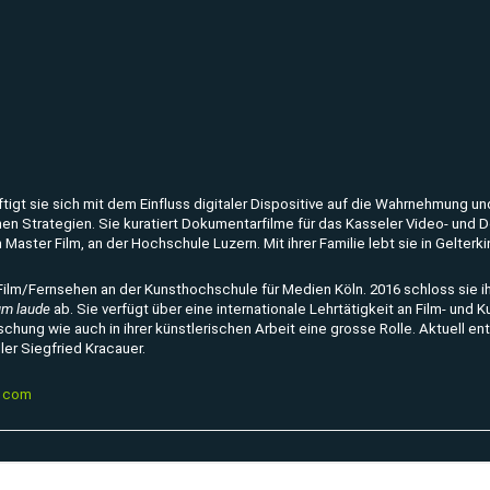
häftigt sie sich mit dem Einfluss digitaler Dispositive auf die Wahrnehmung 
hen Strategien.
Sie kuratiert Dokumentarfilme für das Kasseler Video- und
aster Film, an der Hochschule Luzern. Mit ihrer Familie lebt sie in Gelterki
e Film/Fernsehen an der Kunsthochschule für Medien Köln.
2016 schloss sie i
m laude
ab.
Sie verfügt über eine internationale Lehrtätigkeit an Film- und
schung wie auch in ihrer künstlerischen Arbeit eine grosse Rolle. Aktuell en
ler Siegfried Kracauer.
] com