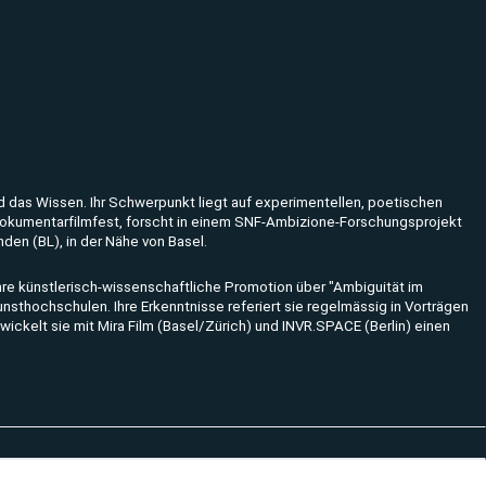
und das Wissen.
Ihr Schwerpunkt liegt auf experimentellen, poetischen
 Dokumentarfilmfest, forscht in einem SNF-Ambizione-Forschungsprojekt
nden (BL), in der Nähe von Basel.
hre künstlerisch-wissenschaftliche Promotion über "Ambiguität im
 Kunsthochschulen.
Ihre Erkenntnisse referiert sie regelmässig in Vorträgen
twickelt sie mit Mira Film (Basel/Zürich) und INVR.SPACE (Berlin) einen