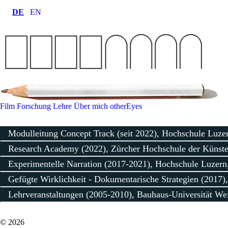
DE
EN
Film
Forschung
Lehre
Über mich
otherEyes
Modulleitung Concept Track (seit 2022), Hochschule Luze
Research Academy (2022), Zürcher Hochschule der Künst
Experimentelle Narration (2017-2021), Hochschule Luzern
Research Academy „Performative Interventions“ mit Dana Yahalomi 
Gefügte Wirklichkeit - Dokumentarische Strategien (2017
15-20 October 2022, ZHdK
Experimentelle Narration
Lehrveranstaltungen (2005-2010), Bauhaus-Universität We
1-tägiger Kurs, jeweils im Herbstsemester
Themen: Topic Centered Narration, Genre Hybrids, Experimental Syst
Lehre Visuelle Kommunikation (Video), Fakultät Gestaltung, Bauhau
© 2026